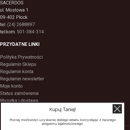
SACERDOS
ul. Mostowa 1
09-402 Płock
tel.
(24) 2688897
tel.kom.
501-384-314
PRZYDATNE LINKI
Polityka Prywatności
Regulamin Sklepu
Regulamin konta
Regulamin newsletter
Moje konto
Status zamówienia
Wysyłka i dostawa
Kontakt
Kupuj Taniej!
O nas
Poznaj możliwości uzyskania stałego rabatu korzystając z naszego
Program Lojalnościowy
programu lojalnościowego.