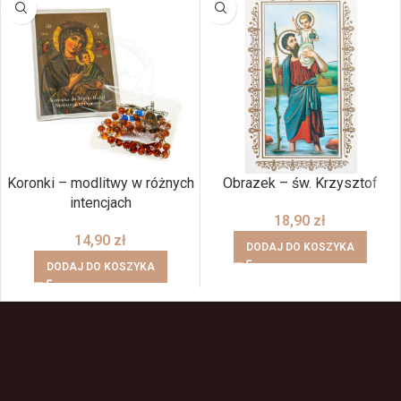
Koronki – modlitwy w różnych
Obrazek – św. Krzysztof
intencjach
18,90
zł
14,90
zł
DODAJ DO KOSZYKA
DODAJ DO KOSZYKA