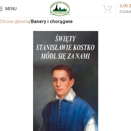
0,00
MENU
0
Sztu
Strona główna
Banery i chorągwie