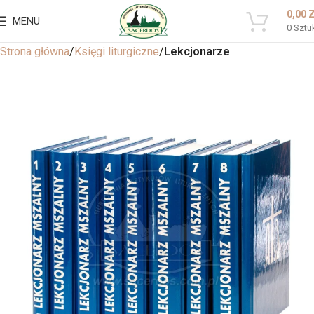
0,00
MENU
0
Sztu
Strona główna
Księgi liturgiczne
Lekcjonarze