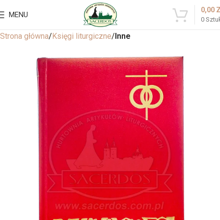
0,00
MENU
0
Sztu
Strona główna
Księgi liturgiczne
Inne