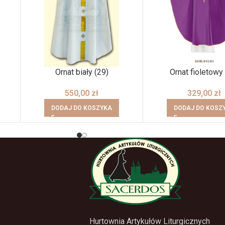
Ornat biały (29)
Ornat fioletowy 
550,00
zł
329,00
zł
DODAJ DO KOSZYKA
DODAJ DO KOSZ
Hurtownia Artykułów Liturgicznych