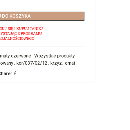
 DO KOSZYKA
rnaty czerwone
,
Wszystkie produkty
towany
,
kor/037/02/12
,
krzyz
,
ornat
Share: