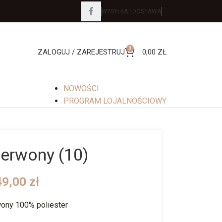
WYSYŁKA I DOSTAWA
0
ZALOGUJ / ZAREJESTRUJ
0,00
ZŁ
NOWOŚCI
PROGRAM LOJALNOŚCIOWY
zerwony (10)
49,00
zł
wony 100% poliester