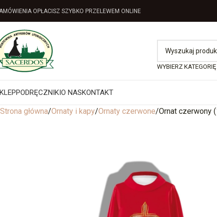
AMÓWIENIA OPŁACISZ SZYBKO PRZELEWEM ONLINE
WYBIERZ KATEGORIĘ
KLEP
PODRĘCZNIKI
O NAS
KONTAKT
Strona główna
Ornaty i kapy
Ornaty czerwone
Ornat czerwony (