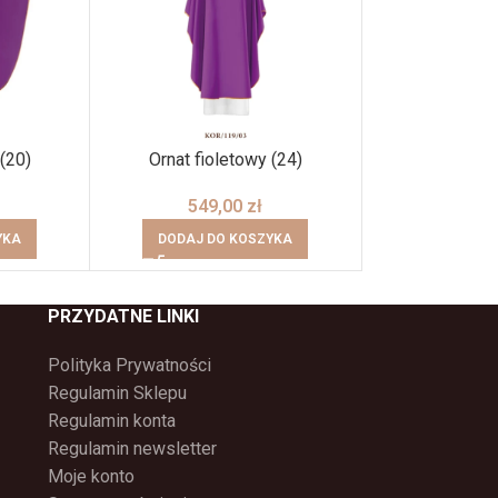
(20)
Ornat fioletowy (24)
Ornat zi
549,00
zł
1198
YKA
DODAJ DO KOSZYKA
DODAJ DO
PRZYDATNE LINKI
Polityka Prywatności
Regulamin Sklepu
Regulamin konta
Regulamin newsletter
Moje konto