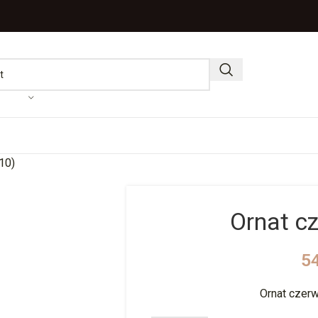
10)
Ornat c
5
Ornat czer