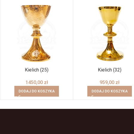
Kielich (25)
Kielich (32)
1450,00
zł
959,00
zł
DODAJ DO KOSZYKA
DODAJ DO KOSZYKA