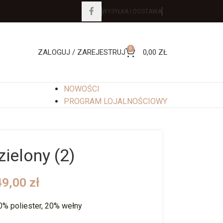
WYSYŁKA I DOSTAWA
0
ZALOGUJ / ZAREJESTRUJ
0,00
ZŁ
NOWOŚCI
PROGRAM LOJALNOŚCIOWY
zielony (2)
49,00
zł
0% poliester, 20% wełny