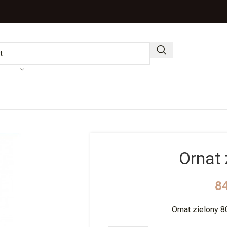
Ornat 
8
Ornat zielony 8