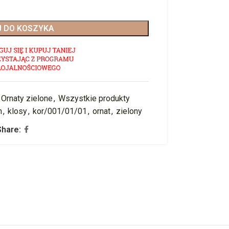
 DO KOSZYKA
Ornaty zielone
,
Wszystkie produkty
h
,
klosy
,
kor/001/01/01
,
ornat
,
zielony
Share: