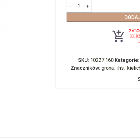
DODAJ
SKU:
10227.160.
Kategorie:
Znaczników:
grona
,
ihs
,
kielic