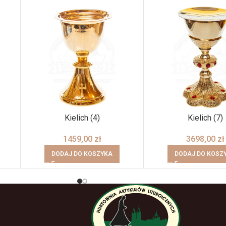
Kielich (4)
Kielich (7)
1459,00
zł
3698,00
zł
DODAJ DO KOSZYKA
DODAJ DO KOSZ