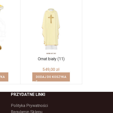
Ornat biały (11)
Puszk
549,00
zł
3998
YKA
DODAJ DO KOSZYKA
DODAJ DO
PRZYDATNE LINKI
Polityka Prywatności
Regulamin Sklepu