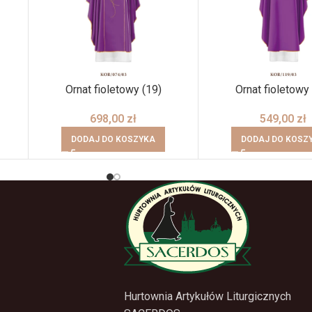
Ornat fioletowy (19)
Ornat fioletowy 
698,00
zł
549,00
zł
DODAJ DO KOSZYKA
DODAJ DO KOSZ
Hurtownia Artykułów Liturgicznych