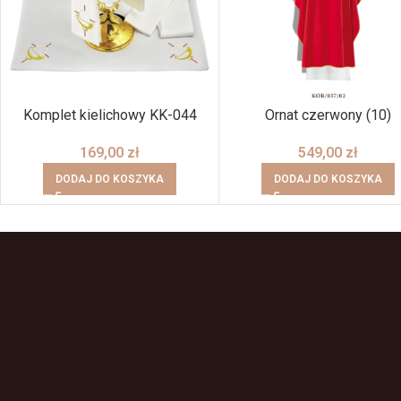
Komplet kielichowy KK-044
Ornat czerwony (10)
169,00
zł
549,00
zł
DODAJ DO KOSZYKA
DODAJ DO KOSZYKA