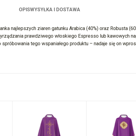
OPIS
WYSYŁKA I DOSTAWA
nka najlepszych ziaren gatunku Arabica (40%) oraz Robusta (60
yrządzania prawdziwego włoskiego Espresso lub kawowych nap
próbowania tego wspaniałego produktu – nadaje się on wprost id