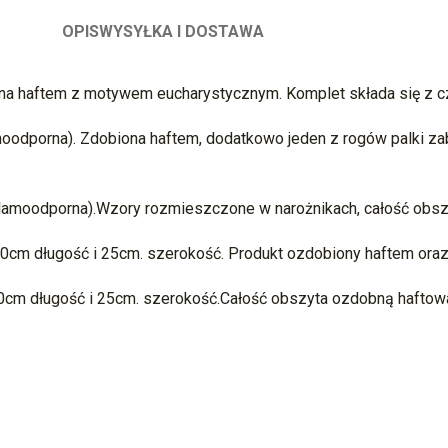
OPIS
WYSYŁKA I DOSTAWA
iona haftem z motywem eucharystycznym. Komplet składa się z c
moodporna). Zdobiona haftem, dodatkowo jeden z rogów palki za
plamoodporna).Wzory rozmieszczone w narożnikach, całość obsz
40cm długość i 25cm. szerokość. Produkt ozdobiony haftem oraz
0cm długość i 25cm. szerokość.Całość obszyta ozdobną haftowa