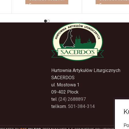
Hurtownia Artykułów Liturgicznych
SACERDOS
ul. Mostowa 1
09-402 Płock
tel.
(24) 2688897
tel.kom.
501-384-314
K
Po