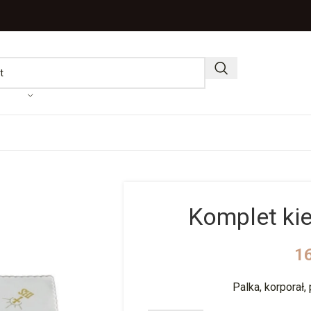
Komplet ki
1
Palka, korporał,