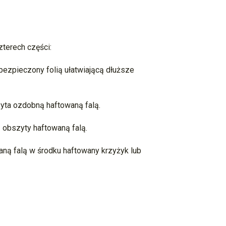
zterech części:
bezpieczony folią ułatwiającą dłuższe
yta ozdobną haftowaną falą.
 obszyty haftowaną falą.
ną falą w środku haftowany krzyżyk lub