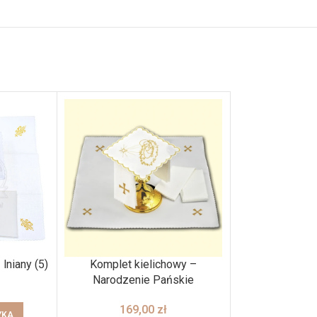
lniany (5)
Komplet kielichowy –
Komplet kie
Narodzenie Pańskie
169
169,00
zł
YKA
DODAJ DO