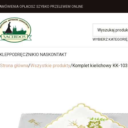
AMÓWIENIA OPŁACISZ SZYBKO PRZELEWEM ONLINE
WYBIERZ KATEGORIĘ
KLEP
PODRĘCZNIKI
O NAS
KONTAKT
Strona główna
Wszystkie produkty
Komplet kielichowy KK-103