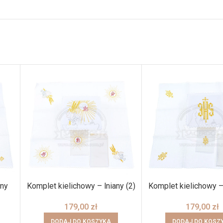
any
Komplet kielichowy – lniany (2)
Komplet kielichowy – 
179,00
zł
179,00
zł
DODAJ DO KOSZYKA
DODAJ DO KOSZ