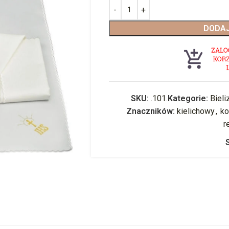
DODAJ
SKU:
.101.
Kategorie:
Bieli
Znaczników:
kielichowy
,
ko
r