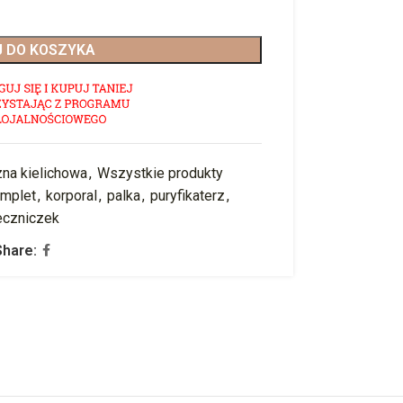
 DO KOSZYKA
zna kielichowa
,
Wszystkie produkty
mplet
,
korporal
,
palka
,
puryfikaterz
,
eczniczek
Share: