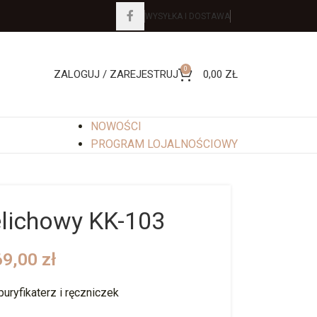
WYSYŁKA I DOSTAWA
0
ZALOGUJ / ZAREJESTRUJ
0,00
ZŁ
NOWOŚCI
PROGRAM LOJALNOŚCIOWY
elichowy KK-103
69,00
zł
 puryfikaterz i ręczniczek