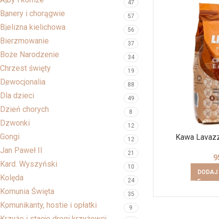
47
Banery i chorągwie
57
Bielizna kielichowa
56
Bierzmowanie
37
Boże Narodzenie
34
Chrzest święty
19
Dewocjonalia
88
Dla dzieci
49
Dzień chorych
8
Dzwonki
12
Gongi
Kawa Lavaz
12
Jan Paweł II
21
9
Kard. Wyszyński
10
DODAJ
Kolęda
24
Komunia Święta
35
Komunikanty, hostie i opłatki
9
Krzyże i stacje drogi krzyżowej