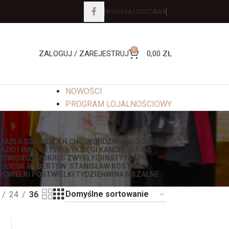
WYSYŁKA I DOSTAWA
0
ZALOGUJ / ZAREJESTRUJ
0,00
ZŁ
NOWOŚCI
PROGRAM LOJALNOŚCIOWY
LIA
DLA DZIECI
DZIEŃ CHORYCH
DZWONKI
GONGI
IĄŻKI I INNE ARTYKUŁY
KSIĘGI KANCELARYJNE
ZOWE
ODZIEŻ
OKRES ZWYKŁY
ORNATY I KAPY
UŁY
ŚW. HUBERT
ŚW. STANISŁAW KOSTKA
OC
WIELKI POST
WIELKI TYDZIEŃ
WINA MSZALNE
24
36