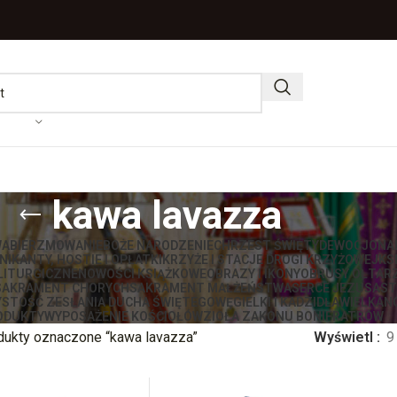
kawa lavazza
WA
BIERZMOWANIE
BOŻE NARODZENIE
CHRZEST ŚWIĘTY
DEWOCJONA
IKANTY, HOSTIE I OPŁATKI
KRZYŻE I STACJE DROGI KRZYŻOWEJ
KS
LITURGICZNE
NOWOŚCI KSIĄŻKOWE
OBRAZY I IKONY
OBRUSY OŁTAR
SAKRAMENT CHORYCH
SAKRAMENT MAŁŻEŃSTWA
SERCE JEZUSA
ST
STOŚĆ ZESŁANIA DUCHA ŚWIĘTEGO
WĘGIELKI I KADZIDŁA
WIELKAN
ODUKTY
WYPOSAŻENIE KOŚCIOŁÓW
ZIOŁA ZAKONU BONIFRATRÓW
dukty oznaczone “kawa lavazza”
Wyświetl
9