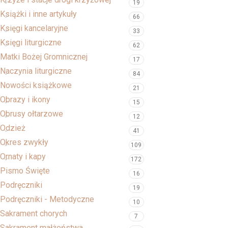
19
Książki i inne artykuły
66
Księgi kancelaryjne
33
Księgi liturgiczne
62
Matki Bożej Gromnicznej
17
Naczynia liturgiczne
84
Nowości książkowe
21
Obrazy i ikony
15
Obrusy ołtarzowe
12
Odzież
41
Okres zwykły
109
Ornaty i kapy
172
Pismo Święte
16
Podręczniki
19
Podręczniki - Metodyczne
10
Sakrament chorych
7
Sakrament małżeństwa