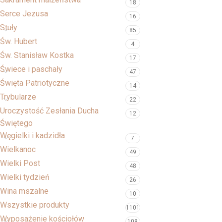
18
Serce Jezusa
16
Stuły
85
Św. Hubert
4
Św. Stanisław Kostka
17
Świece i paschały
47
Święta Patriotyczne
14
Trybularze
22
Uroczystość Zesłania Ducha
12
Świętego
Węgielki i kadzidła
7
Wielkanoc
49
Wielki Post
48
Wielki tydzień
26
Wina mszalne
10
Wszystkie produkty
1101
Wyposażenie kościołów
108