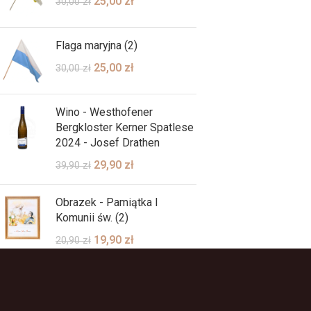
25,00
zł
30,00
zł
Flaga maryjna (2)
25,00
zł
30,00
zł
Wino - Westhofener
Bergkloster Kerner Spatlese
2024 - Josef Drathen
29,90
zł
39,90
zł
Obrazek - Pamiątka I
Komunii św. (2)
19,90
zł
20,90
zł