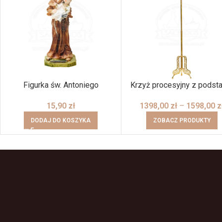
Figurka św. Antoniego
Krzyż procesyjny z podst
15,90
zł
1398,00
zł
–
1598,00
z
DODAJ DO KOSZYKA
ZOBACZ PRODUKTY