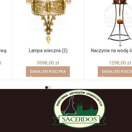
awą
Lampa wieczna (2)
Naczynie na wodę 
ł
3098,00
zł
1298,00
zł
DODAJ DO KOSZYKA
DODAJ DO KOSZ