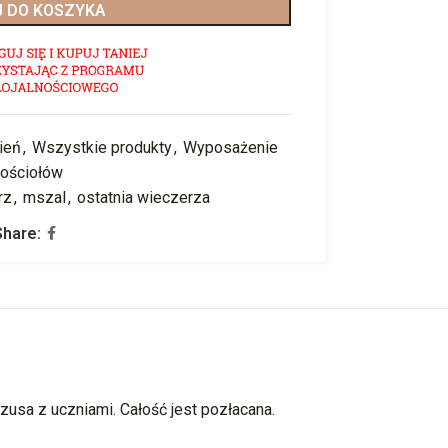
 DO KOSZYKA
ień
,
Wszystkie produkty
,
Wyposażenie
kościołów
rz
,
mszal
,
ostatnia wieczerza
Share:
zusa z uczniami. Całość jest pozłacana.