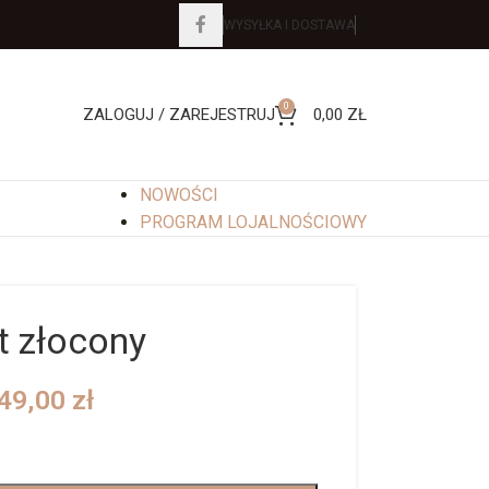
WYSYŁKA I DOSTAWA
0
ZALOGUJ / ZAREJESTRUJ
0,00
ZŁ
NOWOŚCI
PROGRAM LOJALNOŚCIOWY
t złocony
49,00
zł