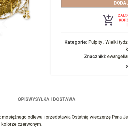
DODAJ
Kategorie:
Pulpity
,
Wielki tydz
Znaczniki:
ewangelia
OPIS
WYSYŁKA I DOSTAWA
t z mosiężnego odlewu i przedstawia Ostatnią wieczerzę Pana Je
w kolorze czerwonym.