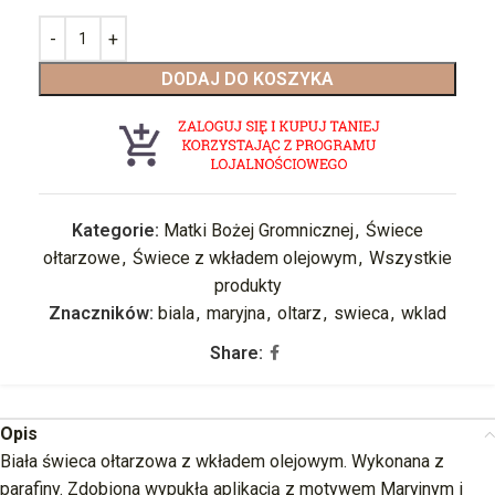
DODAJ DO KOSZYKA
Kategorie:
Matki Bożej Gromnicznej
,
Świece
ołtarzowe
,
Świece z wkładem olejowym
,
Wszystkie
produkty
Znaczników:
biala
,
maryjna
,
oltarz
,
swieca
,
wklad
Share:
Opis
Biała świeca ołtarzowa z wkładem olejowym. Wykonana z
parafiny. Zdobiona wypukłą aplikacją z motywem Maryjnym i