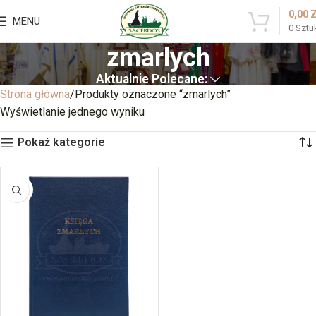
0,00
MENU
0
Sztu
zmarlych
Aktualnie Polecane:
Strona główna
Produkty oznaczone “zmarlych”
Wyświetlanie jednego wyniku
Pokaż kategorie
BRAK