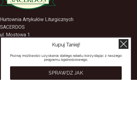
Hurtownia Artykułów Liturgicznych
SACERDOS
Kupuj Taniej!
ul. Mostowa 1
09-402 Płock
Poznaj możliwości uzyskania stałego rabatu korzystając z naszego
programu lojalnościowego.
tel.
(24) 2688897
tel.kom.
501-384-314
SPRAWDŹ JAK
PRZYDATNE LINKI
Polityka Prywatności
Regulamin Sklepu
Regulamin konta
Regulamin newsletter
Moje konto
Status zamówienia
Wysyłka i dostawa