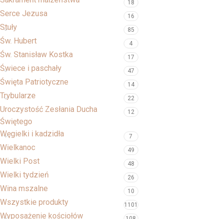
18
Serce Jezusa
16
Stuły
85
Św. Hubert
4
Św. Stanisław Kostka
17
Świece i paschały
47
Święta Patriotyczne
14
Trybularze
22
Uroczystość Zesłania Ducha
12
Świętego
Węgielki i kadzidła
7
Wielkanoc
49
Wielki Post
48
Wielki tydzień
26
Wina mszalne
10
Wszystkie produkty
1101
Wyposażenie kościołów
108