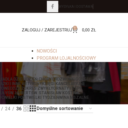
WYSYŁKA I DOSTAWA
0
ZALOGUJ / ZAREJESTRUJ
0,00
ZŁ
NOWOŚCI
PROGRAM LOJALNOŚCIOWY
LIA
DLA DZIECI
DZIEŃ CHORYCH
DZWONKI
GONGI
IĄŻKI I INNE ARTYKUŁY
KSIĘGI KANCELARYJNE
ZOWE
ODZIEŻ
OKRES ZWYKŁY
ORNATY I KAPY
UŁY
ŚW. HUBERT
ŚW. STANISŁAW KOSTKA
OC
WIELKI POST
WIELKI TYDZIEŃ
WINA MSZALNE
24
36