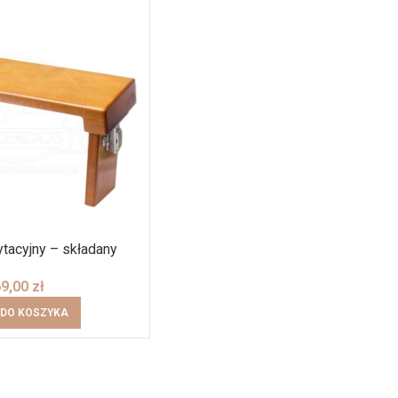
tacyjny – składany
69,00
zł
 DO KOSZYKA