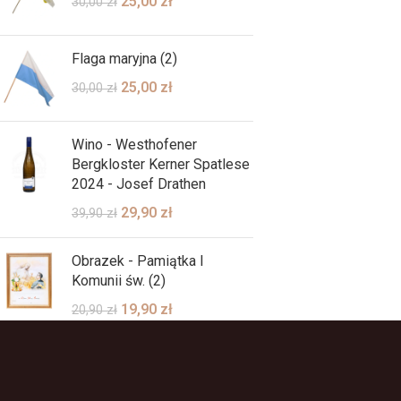
25,00
zł
30,00
zł
Flaga maryjna (2)
25,00
zł
30,00
zł
Wino - Westhofener
Bergkloster Kerner Spatlese
2024 - Josef Drathen
29,90
zł
39,90
zł
Obrazek - Pamiątka I
Komunii św. (2)
19,90
zł
20,90
zł