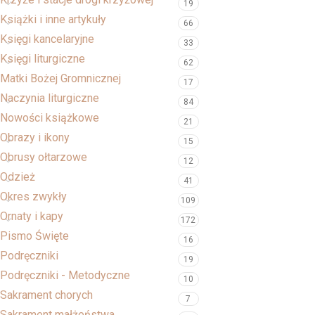
19
Książki i inne artykuły
66
Księgi kancelaryjne
33
Księgi liturgiczne
62
Matki Bożej Gromnicznej
17
Naczynia liturgiczne
84
Nowości książkowe
21
Obrazy i ikony
15
Obrusy ołtarzowe
12
Odzież
41
Okres zwykły
109
Ornaty i kapy
172
Pismo Święte
16
Podręczniki
19
Podręczniki - Metodyczne
10
Sakrament chorych
7
Sakrament małżeństwa