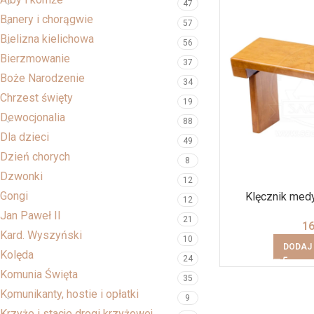
47
Banery i chorągwie
57
Bielizna kielichowa
56
Bierzmowanie
37
Boże Narodzenie
34
Chrzest święty
19
Dewocjonalia
88
Dla dzieci
49
Dzień chorych
8
Dzwonki
12
Gongi
Klęcznik medy
12
Jan Paweł II
21
1
Kard. Wyszyński
10
DODAJ
Kolęda
24
Komunia Święta
35
Komunikanty, hostie i opłatki
9
Krzyże i stacje drogi krzyżowej