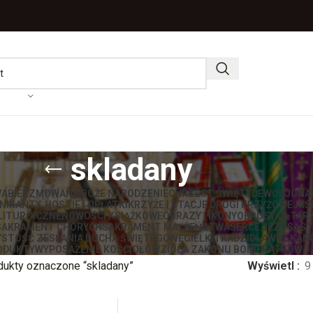
skladany
WA
BIERZMOWANIE
BOŻE NARODZENIE
CHRZEST ŚWIĘTY
DEWOCJONA
IKANTY, HOSTIE I OPŁATKI
KRZYŻE I STACJE DROGI KRZYŻOWEJ
KS
LITURGICZNE
NOWOŚCI KSIĄŻKOWE
OBRAZY I IKONY
OBRUSY OŁTAR
SAKRAMENT CHORYCH
SAKRAMENT MAŁŻEŃSTWA
SERCE JEZUSA
ST
STOŚĆ ZESŁANIA DUCHA ŚWIĘTEGO
WĘGIELKI I KADZIDŁA
WIELKAN
ODUKTY
WYPOSAŻENIE KOŚCIOŁÓW
ZIOŁA ZAKONU BONIFRATRÓW
dukty oznaczone “skladany”
Wyświetl
9