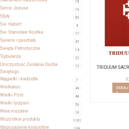
18
Serce Jezusa
16
Stuły
85
Św. Hubert
4
Św. Stanisław Kostka
17
Świece i paschały
47
Święta Patriotyczne
14
Trybularze
22
Uroczystość Zesłania Ducha
12
TRIDUUM SAC
Świętego
Węgielki i kadzidła
1
7
Wielkanoc
DODAJ
49
Wielki Post
48
Wielki tydzień
26
Wina mszalne
10
Wszystkie produkty
1101
Wyposażenie kościołów
108