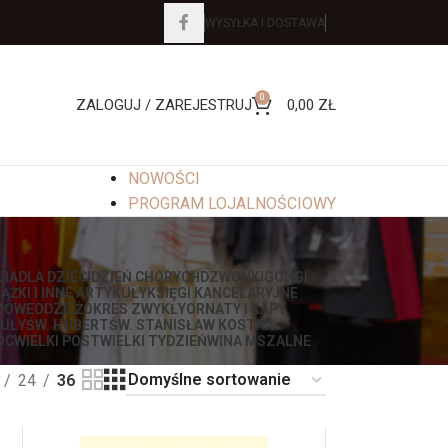
WYSYŁKA I DOSTAWA
0
ZALOGUJ / ZAREJESTRUJ
0,00
ZŁ
NOWOŚCI
PROGRAM LOJALNOŚCIOWY
LIA
DLA DZIECI
DZIEŃ CHORYCH
DZWONKI
GONGI
IĄŻKI I INNE ARTYKUŁY
KSIĘGI KANCELARYJNE
ZOWE
ODZIEŻ
OKRES ZWYKŁY
ORNATY I KAPY
UŁY
ŚW. HUBERT
ŚW. STANISŁAW KOSTKA
OC
WIELKI POST
WIELKI TYDZIEŃ
WINA MSZALNE
24
36