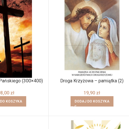
 Pańskiego (300×400)
Droga Krzyżowa – pamiątka (2)
98,00
zł
19,90
zł
 DO KOSZYKA
DODAJ DO KOSZYKA