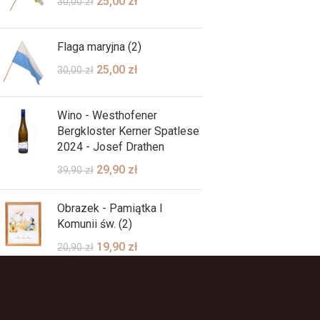
25,00
zł
30,00
zł
Flaga maryjna (2)
25,00
zł
30,00
zł
Wino - Westhofener
Bergkloster Kerner Spatlese
2024 - Josef Drathen
29,90
zł
39,90
zł
Obrazek - Pamiątka I
Komunii św. (2)
19,90
zł
20,90
zł