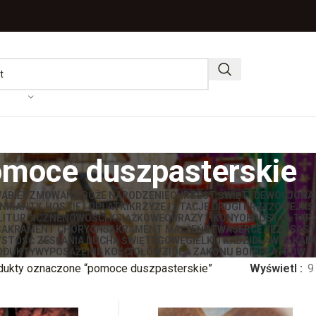
moce duszpasterskie
WA
BIERZMOWANIE
BOŻE NARODZENIE
CHRZEST ŚWIĘTY
DEWOCJONA
IKANTY, HOSTIE I OPŁATKI
KRZYŻE I STACJE DROGI KRZYŻOWEJ
KS
LITURGICZNE
NOWOŚCI KSIĄŻKOWE
OBRAZY I IKONY
OBRUSY OŁTAR
SAKRAMENT CHORYCH
SAKRAMENT MAŁŻEŃSTWA
SERCE JEZUSA
ST
STOŚĆ ZESŁANIA DUCHA ŚWIĘTEGO
WĘGIELKI I KADZIDŁA
WIELKAN
ODUKTY
WYPOSAŻENIE KOŚCIOŁÓW
ZIOŁA ZAKONU BONIFRATRÓW
dukty oznaczone “pomoce duszpasterskie”
Wyświetl
9