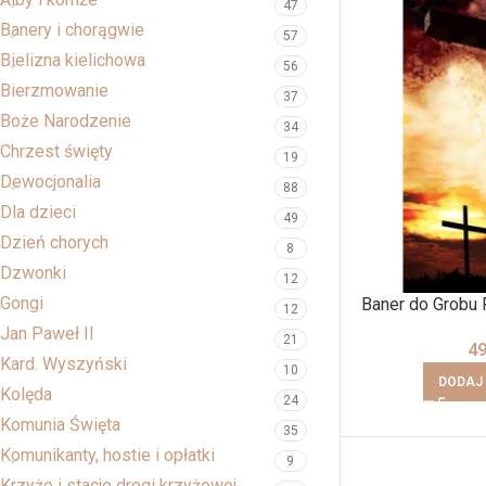
47
Banery i chorągwie
57
Bielizna kielichowa
56
Bierzmowanie
37
Boże Narodzenie
34
Chrzest święty
19
Dewocjonalia
88
Dla dzieci
49
Dzień chorych
8
Dzwonki
12
Gongi
Baner do Grobu
12
Jan Paweł II
21
4
Kard. Wyszyński
10
DODAJ
Kolęda
24
Komunia Święta
35
Komunikanty, hostie i opłatki
9
Krzyże i stacje drogi krzyżowej