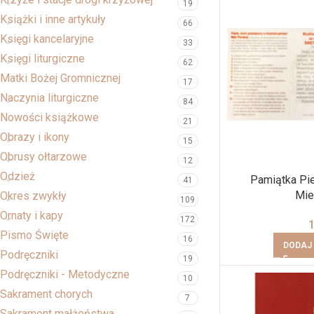
19
Książki i inne artykuły
66
Księgi kancelaryjne
33
Księgi liturgiczne
62
Matki Bożej Gromnicznej
17
Naczynia liturgiczne
84
Nowości książkowe
21
Obrazy i ikony
15
Obrusy ołtarzowe
12
Odzież
Pamiątka Pi
41
Mie
Okres zwykły
109
Ornaty i kapy
172
Pismo Święte
16
DODAJ
Podręczniki
19
Podręczniki - Metodyczne
10
Sakrament chorych
7
Sakrament małżeństwa