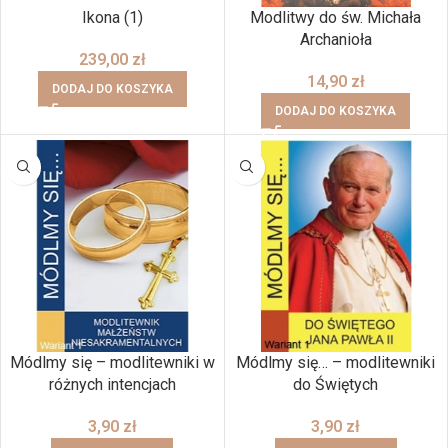
Ikona (1)
Modlitwy do św. Michała
Archanioła
239,00
zł
14,90
zł
DODAJ DO KOSZYKA
DODAJ DO KOSZYKA
Módlmy się – modlitewniki w
Módlmy się… – modlitewniki
różnych intencjach
do Świętych
3,90
zł
3,90
zł