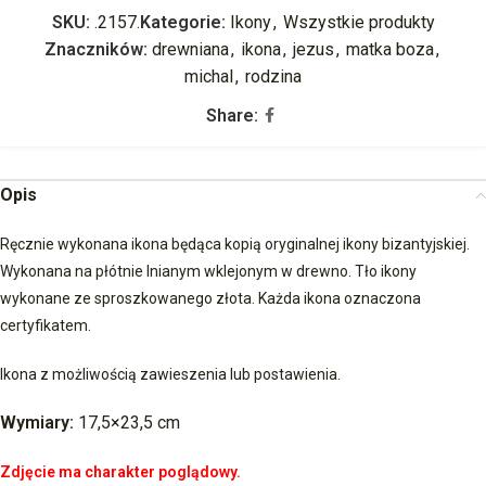
SKU:
.2157.
Kategorie:
Ikony
,
Wszystkie produkty
Znaczników:
drewniana
,
ikona
,
jezus
,
matka boza
,
michal
,
rodzina
Share:
Opis
Ręcznie wykonana ikona będąca kopią oryginalnej ikony bizantyjskiej.
Wykonana na płótnie lnianym wklejonym w drewno. Tło ikony
wykonane ze sproszkowanego złota. Każda ikona oznaczona
certyfikatem.
Ikona z możliwością zawieszenia lub postawienia.
Wymiary:
17,5×23,5 cm
Zdjęcie ma charakter poglądowy.