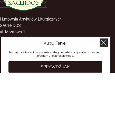
Hurtownia Artykułów Liturgicznych
SACERDOS
ul. Mostowa 1
Kupuj Taniej!
09-402 Płock
Poznaj możliwości uzyskania stałego rabatu korzystając z naszego
tel.
(24) 2688897
programu lojalnościowego.
tel.kom.
501-384-314
SPRAWDŹ JAK
PRZYDATNE LINKI
Polityka Prywatności
Regulamin Sklepu
Regulamin konta
Regulamin newsletter
Moje konto
Status zamówienia
Wysyłka i dostawa