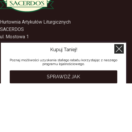
Hurtownia Artykułów Liturgicznych
SACERDOS
ul. Mostowa 1
Kupuj Taniej!
09-402 Płock
Poznaj możliwości uzyskania stałego rabatu korzystając z naszego
tel.
(24) 2688897
programu lojalnościowego.
tel.kom.
501-384-314
SPRAWDŹ JAK
PRZYDATNE LINKI
Polityka Prywatności
Regulamin Sklepu
Regulamin konta
Regulamin newsletter
Moje konto
Status zamówienia
Wysyłka i dostawa