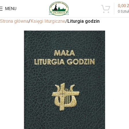
0,00
MENU
0
Sztu
Strona główna
Księgi liturgiczne
Liturgia godzin