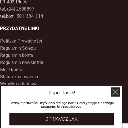
09-402 Płock
tel.
(24) 2688897
tel.kom.
501-384-314
PRZYDATNE LINKI
Polityka Prywatności
Regulamin Sklepu
Regulamin konta
Regulamin newsletter
Moje konto
Status zamówienia
Wysyłka i dostawa
Kontakt
Kupuj Taniej!
O nas
Poznaj możliwości uzyskania stałego rabatu korzystając z naszego
Program Lojalnościowy
programu lojalnościowego.
SACERDOS
CREATED BY
BEE
ON TOP
. PREMIUM WEB & E-COMMERCE
SPRAWDŹ JAK
SOLUTIONS.