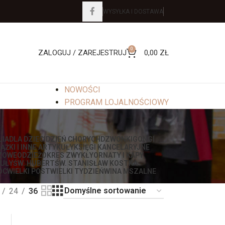
WYSYŁKA I DOSTAWA
0
ZALOGUJ / ZAREJESTRUJ
0,00
ZŁ
NOWOŚCI
PROGRAM LOJALNOŚCIOWY
LIA
DLA DZIECI
DZIEŃ CHORYCH
DZWONKI
GONGI
IĄŻKI I INNE ARTYKUŁY
KSIĘGI KANCELARYJNE
ZOWE
ODZIEŻ
OKRES ZWYKŁY
ORNATY I KAPY
UŁY
ŚW. HUBERT
ŚW. STANISŁAW KOSTKA
OC
WIELKI POST
WIELKI TYDZIEŃ
WINA MSZALNE
24
36