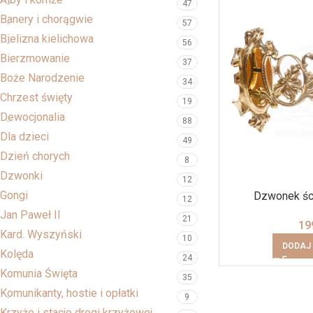
47
Banery i chorągwie
57
Bielizna kielichowa
56
Bierzmowanie
37
Boże Narodzenie
34
Chrzest święty
19
Dewocjonalia
88
Dla dzieci
49
Dzień chorych
8
Dzwonki
12
Gongi
Dzwonek śc
12
Jan Paweł II
21
19
Kard. Wyszyński
10
DODAJ
Kolęda
24
Komunia Święta
35
Komunikanty, hostie i opłatki
9
Krzyże i stacje drogi krzyżowej