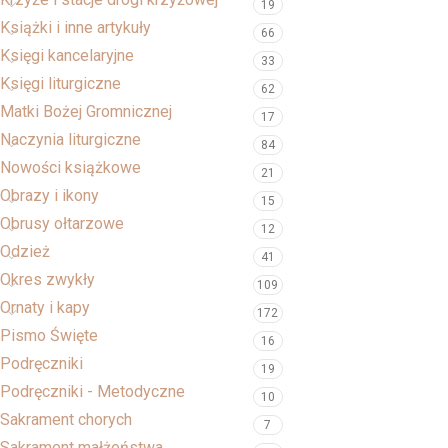
19
Książki i inne artykuły
66
Księgi kancelaryjne
33
Księgi liturgiczne
62
Matki Bożej Gromnicznej
17
Naczynia liturgiczne
84
Nowości książkowe
21
Obrazy i ikony
15
Obrusy ołtarzowe
12
Odzież
41
Okres zwykły
109
Ornaty i kapy
172
Pismo Święte
16
Podręczniki
19
Podręczniki - Metodyczne
10
Sakrament chorych
7
Sakrament małżeństwa