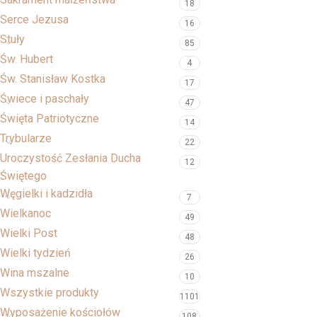
18
Serce Jezusa
16
Stuły
85
Św. Hubert
4
Św. Stanisław Kostka
17
Świece i paschały
47
Święta Patriotyczne
14
Trybularze
22
Uroczystość Zesłania Ducha
12
Świętego
Węgielki i kadzidła
7
Wielkanoc
49
Wielki Post
48
Wielki tydzień
26
Wina mszalne
10
Wszystkie produkty
1101
Wyposażenie kościołów
108