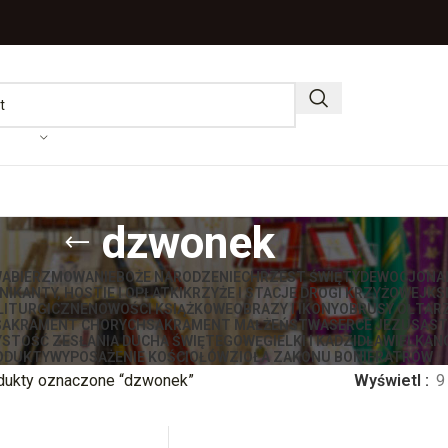
dzwonek
WA
BIERZMOWANIE
BOŻE NARODZENIE
CHRZEST ŚWIĘTY
DEWOCJONA
IKANTY, HOSTIE I OPŁATKI
KRZYŻE I STACJE DROGI KRZYŻOWEJ
KS
LITURGICZNE
NOWOŚCI KSIĄŻKOWE
OBRAZY I IKONY
OBRUSY OŁTAR
SAKRAMENT CHORYCH
SAKRAMENT MAŁŻEŃSTWA
SERCE JEZUSA
ST
STOŚĆ ZESŁANIA DUCHA ŚWIĘTEGO
WĘGIELKI I KADZIDŁA
WIELKAN
ODUKTY
WYPOSAŻENIE KOŚCIOŁÓW
ZIOŁA ZAKONU BONIFRATRÓW
dukty oznaczone “dzwonek”
Wyświetl
9