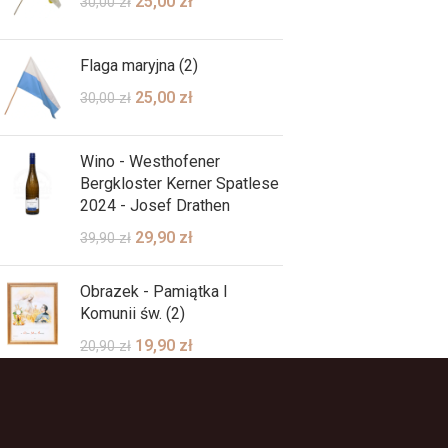
25,00
zł
30,00
zł
Flaga maryjna (2)
25,00
zł
30,00
zł
Wino - Westhofener
Bergkloster Kerner Spatlese
2024 - Josef Drathen
29,90
zł
39,90
zł
Obrazek - Pamiątka I
Komunii św. (2)
19,90
zł
20,90
zł