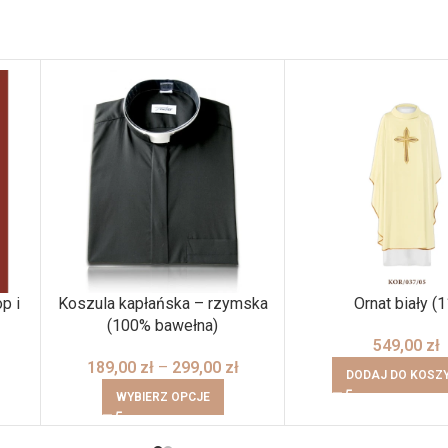
p i
Koszula kapłańska – rzymska
Ornat biały (1
(100% bawełna)
549,00
zł
189,00
zł
–
299,00
zł
DODAJ DO KOSZ
WYBIERZ OPCJE