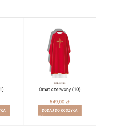
1)
Ornat czerwony (10)
Skandal mi
549,00
zł
49,
YKA
DODAJ DO KOSZYKA
DODAJ DO