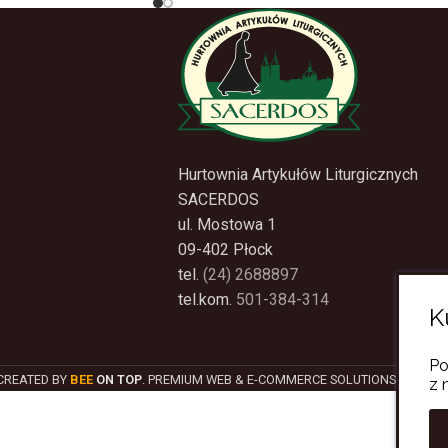
Hurtownia Artykułów Liturgicznych
SACERDOS
ul. Mostowa 1
09-402 Płock
tel.
(24) 2688897
tel.kom.
501-384-314
K
Po
CREATED BY
BEE
ON TOP
. PREMIUM WEB & E-COMMERCE SOLUTIONS.
z 