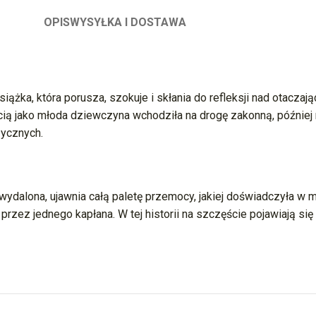
OPIS
WYSYŁKA I DOSTAWA
siążka, która porusza, szokuje i skłania do refleksji nad otacz
cią jako młoda dziewczyna wchodziła na drogę zakonną, później 
zycznych.
 wydalona, ujawnia całą paletę przemocy, jakiej doświadczyła w m
zez jednego kapłana. W tej historii na szczęście pojawiają się