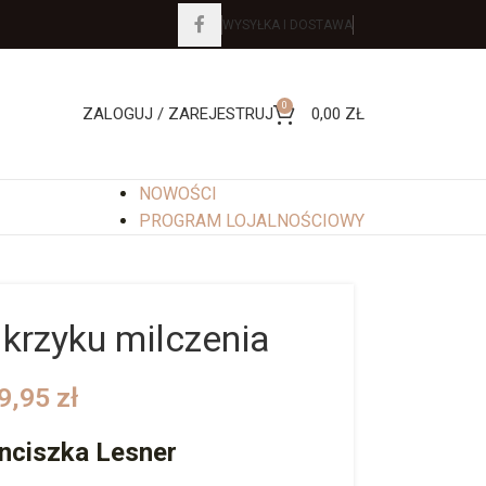
WYSYŁKA I DOSTAWA
0
ZALOGUJ / ZAREJESTRUJ
0,00
ZŁ
NOWOŚCI
PROGRAM LOJALNOŚCIOWY
krzyku milczenia
9,95
zł
nciszka Lesner