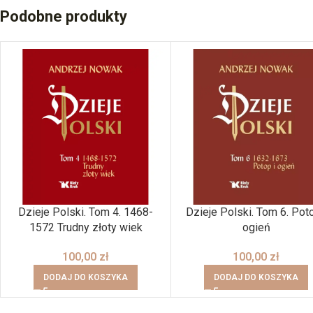
Podobne produkty
Dzieje Polski. Tom 4. 1468-
Dzieje Polski. Tom 6. Poto
1572 Trudny złoty wiek
ogień
100,00
zł
100,00
zł
DODAJ DO KOSZYKA
DODAJ DO KOSZYKA