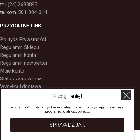
tel.
(24) 2688897
tel.kom.
501-384-314
PRZYDATNE LINKI
Polityka Prywatności
Regulamin Sklepu
Regulamin konta
Regulamin newsletter
Moje konto
Status zamówienia
Wysyłka i dostawa
Kontakt
Kupuj Taniej!
O nas
Poznaj możliwości uzyskania stałego rabatu korzystając z naszego
Program Lojalnościowy
programu lojalnościowego.
SACERDOS
CREATED BY
BEE
ON TOP
. PREMIUM WEB & E-COMMERCE
SPRAWDŹ JAK
SOLUTIONS.