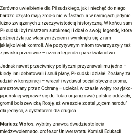
Zarówno uwielbienie dla Piłsudskiego, jak i niechęć do niego
bardzo często mają źródło nie w faktach, a w narracjach jedynie
luźno związanych z rzeczywistością historyczną. W końcu sam
Piłsudski był mistrzem autokreacji i dbał o swoją legendę, która
później żyła już własnym życiem i wymknęła się z ram
jakiejkolwiek kontroli. Ale pozytywnym mitom towarzyszyły też
zjawiska przeciwne – czarna legenda i paszkwilanctwo.
Jednak nawet przeciwnicy polityczni przyznawali mu jedno –
kiedy inni debatowali i snuli plany, Piłsudski działał. Zesłany za
udział w konspiracji – wracał i wydawał socjalistyczne pisma,
aresztowany przez Ochranę – uciekał, w czasie wojny rosyjsko-
japońskiej wyprawił się do Tokio organizować polskie oddziały,
gromił bolszewicką Rosję, aż wreszcie został „ojcem narodu”
dla jednych, a dyktatorem dla drugich.
Mariusz Wołos
, wybitny znawca dwudziestolecia
międzywojennego, profesor Uniwersytetu Komisji Edukacji