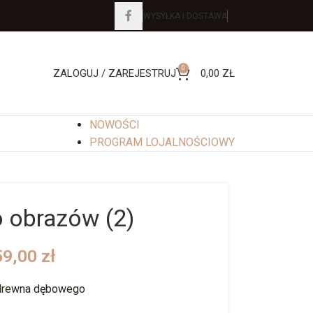
WYSYŁKA I DOSTAWA
0
ZALOGUJ / ZAREJESTRUJ
0,00
ZŁ
NOWOŚCI
PROGRAM LOJALNOŚCIOWY
o obrazów (2)
59,00
zł
 drewna dębowego