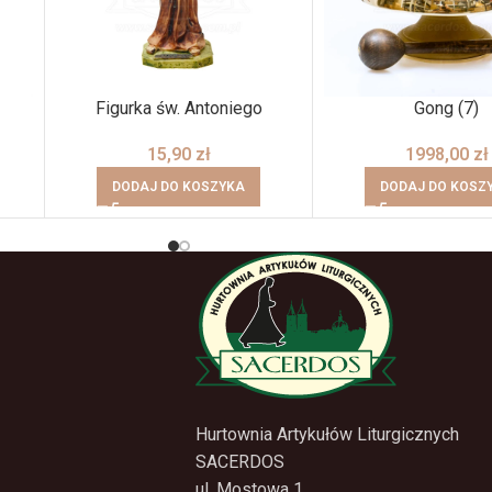
Figurka św. Antoniego
Gong (7)
15,90
zł
1998,00
zł
DODAJ DO KOSZYKA
DODAJ DO KOSZ
Hurtownia Artykułów Liturgicznych
SACERDOS
ul. Mostowa 1