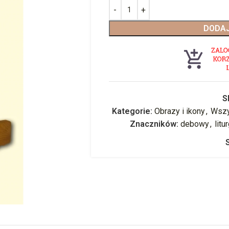
DODAJ
S
Kategorie:
Obrazy i ikony
,
Wszy
Znaczników:
debowy
,
litu