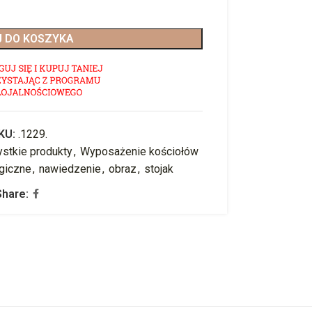
 DO KOSZYKA
KU:
.1229.
stkie produkty
,
Wyposażenie kościołów
rgiczne
,
nawiedzenie
,
obraz
,
stojak
Share: