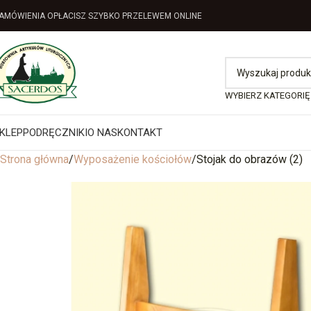
AMÓWIENIA OPŁACISZ SZYBKO PRZELEWEM ONLINE
WYBIERZ KATEGORIĘ
KLEP
PODRĘCZNIKI
O NAS
KONTAKT
Strona główna
Wyposażenie kościołów
Stojak do obrazów (2)