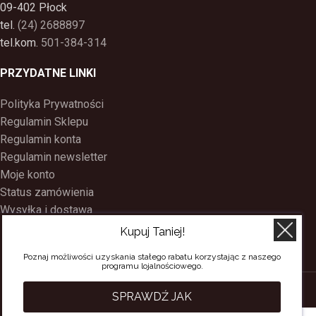
09-402 Płock
tel.
(24) 2688897
tel.kom.
501-384-314
PRZYDATNE LINKI
Polityka Prywatności
Regulamin Sklepu
Regulamin konta
Regulamin newsletter
Moje konto
Status zamówienia
Wysyłka i dostawa
Kontakt
Kupuj Taniej!
O nas
Poznaj możliwości uzyskania stałego rabatu korzystając z naszego
Program Lojalnościowy
programu lojalnościowego.
SACERDOS
CREATED BY
BEE
ON TOP
. PREMIUM WEB & E-COMMERCE
SPRAWDŹ JAK
SOLUTIONS.