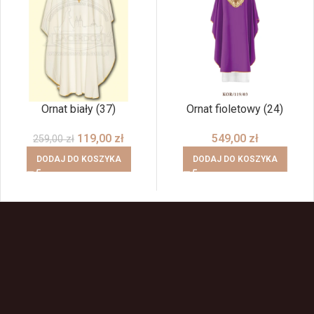
Ornat biały (37)
Ornat fioletowy (24)
119,00
zł
549,00
zł
259,00
zł
DODAJ DO KOSZYKA
DODAJ DO KOSZYKA