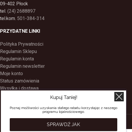
09-402 Płock
tel.
(24) 2688897
tel.kom.
501-384-314
PRZYDATNE LINKI
Polityka Prywatności
Regulamin Sklepu
Regulamin konta
Regulamin newsletter
Moje konto
Status zamówienia
Wysyłka i dostawa
Kontakt
Kupuj Taniej!
O nas
Poznaj możliwości uzyskania stałego rabatu korzystając z naszego
Program Lojalnościowy
programu lojalnościowego.
SACERDOS
CREATED BY
BEE
ON TOP
. PREMIUM WEB & E-COMMERCE
SPRAWDŹ JAK
SOLUTIONS.