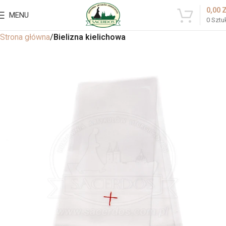
0,00
MENU
0
Sztu
Strona główna
Bielizna kielichowa