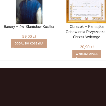
Banery – św. Stanisław Kostka
Obrazek – Pamiątka
Odnowienia Przyrzecze
59,00
zł
Chrztu Świętego
DODAJ DO KOSZYKA
20,90
zł
WYBIERZ OPCJE