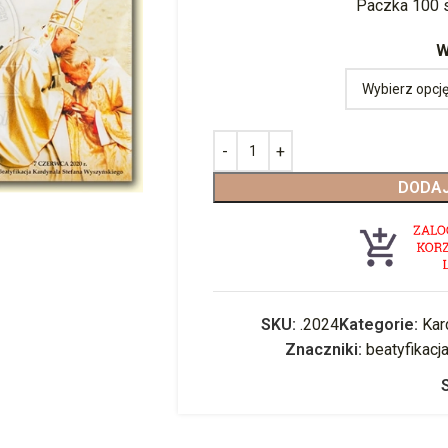
Paczka 100 
W
DODAJ
SKU:
.2024
Kategorie:
Kar
Znaczniki:
beatyfikacj