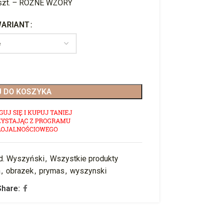
szt. – RÓŻNE WZORY
ARIANT
 DO KOSZYKA
d. Wyszyński
,
Wszystkie produkty
a
,
obrazek
,
prymas
,
wyszynski
Share: