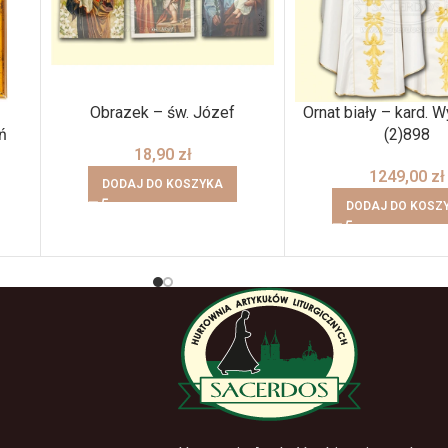
Obrazek – św. Józef
Ornat biały – kard. 
ń
(2)898
18,90
zł
1249,00
zł
DODAJ DO KOSZYKA
DODAJ DO KOSZ