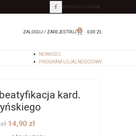
WYSYŁKA I DOSTAWA
0
ZALOGUJ / ZAREJESTRUJ
0,00
ZŁ
NOWOŚCI
PROGRAM LOJALNOŚCIOWY
eatyfikacja kard.
yńskiego
14,90
zł
0
zł