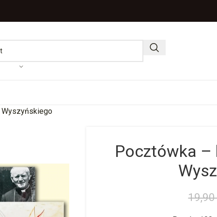
d. Wyszyńskiego
Pocztówka – b
Wysz
19,9