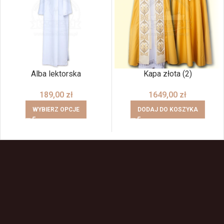
Alba lektorska
Kapa złota (2)
189,00
zł
1649,00
zł
WYBIERZ OPCJE
DODAJ DO KOSZYKA