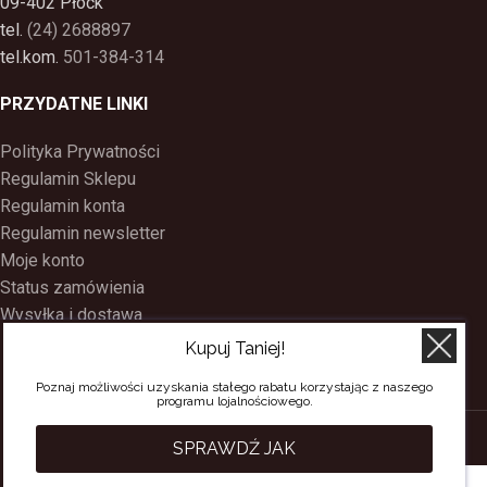
09-402 Płock
tel.
(24) 2688897
tel.kom.
501-384-314
PRZYDATNE LINKI
Polityka Prywatności
Regulamin Sklepu
Regulamin konta
Regulamin newsletter
Moje konto
Status zamówienia
Wysyłka i dostawa
Kontakt
Kupuj Taniej!
O nas
Poznaj możliwości uzyskania stałego rabatu korzystając z naszego
Program Lojalnościowy
programu lojalnościowego.
SACERDOS
CREATED BY
BEE
ON TOP
. PREMIUM WEB & E-COMMERCE
SPRAWDŹ JAK
SOLUTIONS.