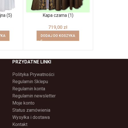
jna (5)
Kapa czarna (1)
Ornat Ma
719,00
zł
390,00
zł
YKA
DODAJ DO KOSZYKA
DODAJ DO
PRZYDATNE LINKI
Polityka Prywatności
Regulamin Sklepu
Regulamin konta
Regulamin newsletter
Moje konto
Status zamówienia
Wysyłka i dostawa
Kontakt