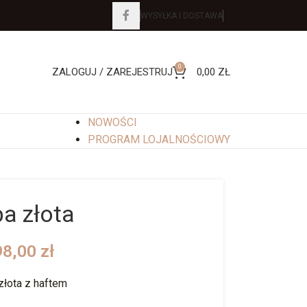
WYSYŁKA I DOSTAWA
0
ZALOGUJ / ZAREJESTRUJ
0,00
ZŁ
NOWOŚCI
PROGRAM LOJALNOŚCIOWY
a złota
98,00
zł
złota z haftem