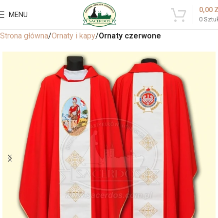
0,00
MENU
0
Sztu
Strona główna
Ornaty i kapy
Ornaty czerwone