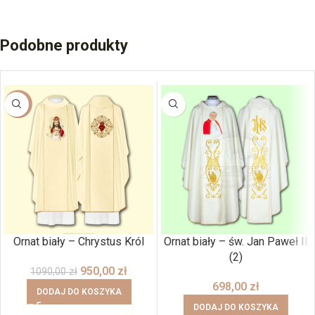
Podobne produkty
-13%
Ornat biały – Chrystus Król
Ornat biały – św. Jan Paweł II
(2)
950,00
zł
1090,00
zł
698,00
zł
DODAJ DO KOSZYKA
DODAJ DO KOSZYKA