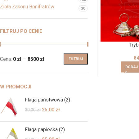
Zioła Zakonu Bonifratrów
30
FILTRUJ PO CENIE
Tryb
8
Cena:
0 zł
—
8500 zł
FILTRUJ
DODAJ
W PROMOCJI
Flaga państwowa (2)
25,00
zł
30,00
zł
Flaga papieska (2)