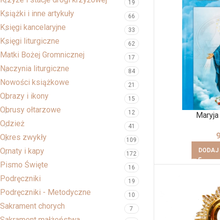
19
Książki i inne artykuły
66
Księgi kancelaryjne
33
Księgi liturgiczne
62
Matki Bożej Gromnicznej
17
Naczynia liturgiczne
84
Nowości książkowe
21
Obrazy i ikony
15
Obrusy ołtarzowe
12
Maryja
Odzież
41
Okres zwykły
109
Ornaty i kapy
DODAJ
172
Pismo Święte
16
Podręczniki
19
Podręczniki - Metodyczne
10
Sakrament chorych
7
Sakrament małżeństwa