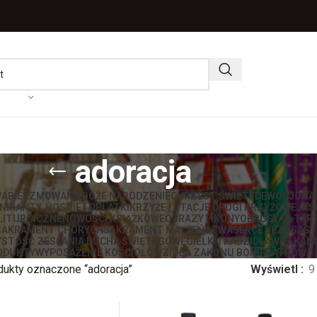
adoracja
WA
BIERZMOWANIE
BOŻE NARODZENIE
CHRZEST ŚWIĘTY
DEWOCJONA
IKANTY, HOSTIE I OPŁATKI
KRZYŻE I STACJE DROGI KRZYŻOWEJ
KS
LITURGICZNE
NOWOŚCI KSIĄŻKOWE
OBRAZY I IKONY
OBRUSY OŁTAR
SAKRAMENT CHORYCH
SAKRAMENT MAŁŻEŃSTWA
SERCE JEZUSA
ST
STOŚĆ ZESŁANIA DUCHA ŚWIĘTEGO
WĘGIELKI I KADZIDŁA
WIELKAN
ODUKTY
WYPOSAŻENIE KOŚCIOŁÓW
ZIOŁA ZAKONU BONIFRATRÓW
dukty oznaczone “adoracja”
Wyświetl
9