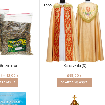
BRAK
dło ziołowe
Kapa złota (3)
zł
–
42,00
zł
698,00
zł
ERZ OPCJE
DOWIEDZ SIĘ WIĘCEJ