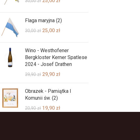
25,00
zł
30,00
zł
Flaga maryjna (2)
25,00
zł
30,00
zł
Wino - Westhofener
Bergkloster Kerner Spatlese
2024 - Josef Drathen
29,90
zł
39,90
zł
Obrazek - Pamiątka I
Komunii św. (2)
19,90
zł
20,90
zł