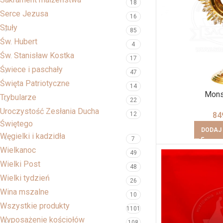
18
Serce Jezusa
16
Stuły
85
Św. Hubert
4
Św. Stanisław Kostka
17
Świece i paschały
47
Święta Patriotyczne
14
Monst
Trybularze
22
Uroczystość Zesłania Ducha
84
12
Świętego
DODAJ
Węgielki i kadzidła
7
Wielkanoc
49
Wielki Post
48
Wielki tydzień
26
Wina mszalne
10
Wszystkie produkty
1101
Wyposażenie kościołów
108