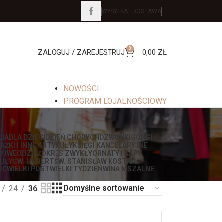
WYSYŁKA I DOSTAWA
0
ZALOGUJ / ZAREJESTRUJ
0,00
ZŁ
NOWOŚCI
PROGRAM LOJALNOŚCIOWY
LIA
DLA DZIECI
DZIEŃ CHORYCH
DZWONKI
GONGI
IĄŻKI I INNE ARTYKUŁY
KSIĘGI KANCELARYJNE
ZOWE
ODZIEŻ
OKRES ZWYKŁY
ORNATY I KAPY
UŁY
ŚW. HUBERT
ŚW. STANISŁAW KOSTKA
OC
WIELKI POST
WIELKI TYDZIEŃ
WINA MSZALNE
24
36