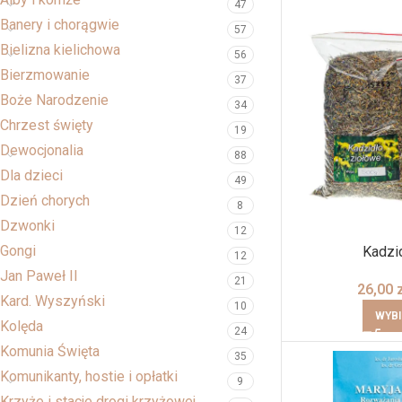
47
Banery i chorągwie
57
Bielizna kielichowa
56
Bierzmowanie
37
Boże Narodzenie
34
Chrzest święty
19
Dewocjonalia
88
Dla dzieci
49
Dzień chorych
8
Dzwonki
12
Gongi
Kadzi
12
Jan Paweł II
21
26,00
Kard. Wyszyński
10
WYBI
Kolęda
24
Komunia Święta
35
Komunikanty, hostie i opłatki
9
Krzyże i stacje drogi krzyżowej