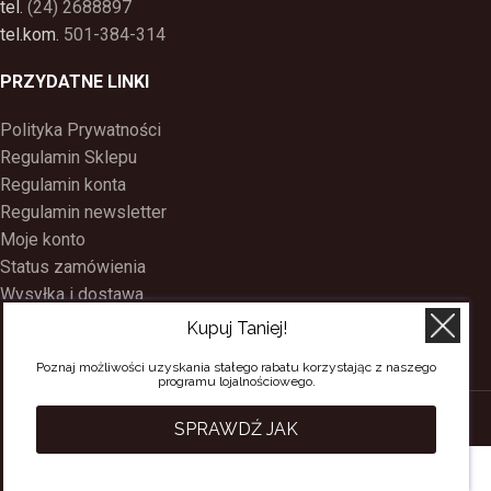
tel.
(24) 2688897
tel.kom.
501-384-314
PRZYDATNE LINKI
Polityka Prywatności
Regulamin Sklepu
Regulamin konta
Regulamin newsletter
Moje konto
Status zamówienia
Wysyłka i dostawa
Kontakt
Kupuj Taniej!
O nas
Poznaj możliwości uzyskania stałego rabatu korzystając z naszego
Program Lojalnościowy
programu lojalnościowego.
SACERDOS
CREATED BY
BEE
ON TOP
. PREMIUM WEB & E-COMMERCE
SPRAWDŹ JAK
SOLUTIONS.