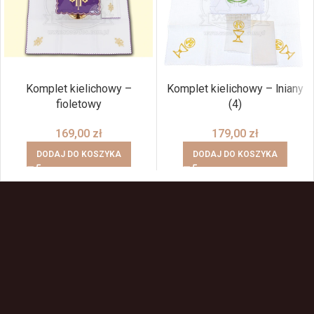
Komplet kielichowy –
Komplet kielichowy – lniany
fioletowy
(4)
169,00
zł
179,00
zł
DODAJ DO KOSZYKA
DODAJ DO KOSZYKA