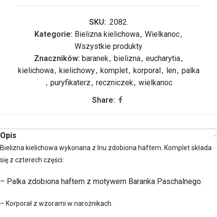
SKU:
.2082.
Kategorie:
Bielizna kielichowa
,
Wielkanoc
,
Wszystkie produkty
Znaczników:
baranek
,
bielizna
,
eucharytia
,
kielichowa
,
kielichowy
,
komplet
,
korporal
,
len
,
palka
,
puryfikaterz
,
reczniczek
,
wielkanoc
Share:
Opis
Bielizna kielichowa wykonana z lnu zdobiona haftem. Komplet składa
się z czterech części:
– Palka zdobiona haftem z motywem Baranka Paschalnego.
– Korporał z wzorami w narożnikach.