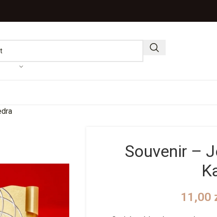
edra
Souvenir – J
K
11,00