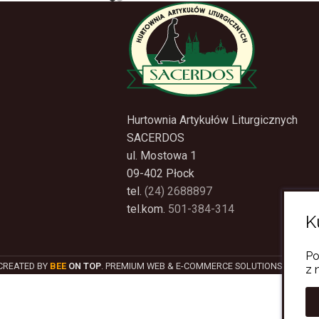
Hurtownia Artykułów Liturgicznych
SACERDOS
ul. Mostowa 1
09-402 Płock
tel.
(24) 2688897
tel.kom.
501-384-314
K
Po
CREATED BY
BEE
ON TOP
. PREMIUM WEB & E-COMMERCE SOLUTIONS.
z 