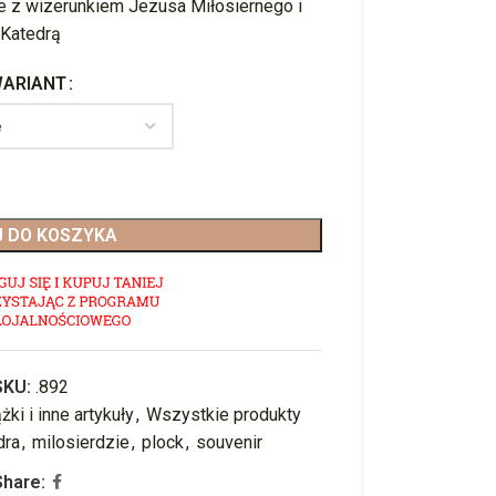
 z wizerunkiem Jezusa Miłosiernego i
Katedrą
ARIANT
 DO KOSZYKA
SKU:
.892
żki i inne artykuły
,
Wszystkie produkty
dra
,
milosierdzie
,
plock
,
souvenir
Share: