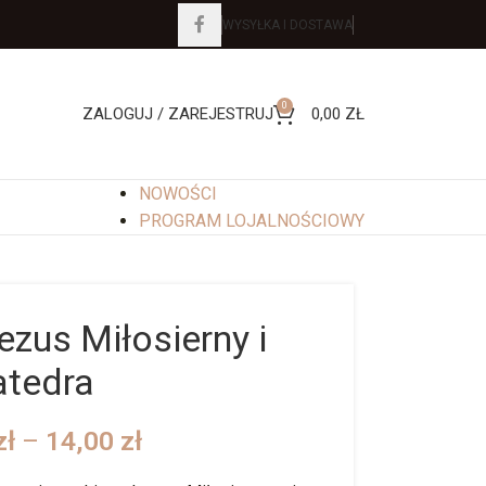
WYSYŁKA I DOSTAWA
0
ZALOGUJ / ZAREJESTRUJ
0,00
ZŁ
NOWOŚCI
PROGRAM LOJALNOŚCIOWY
ezus Miłosierny i
atedra
zł
–
14,00
zł