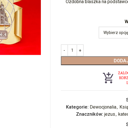
Ozdobna blaszka na podstawce
W
DODAJ
Kategorie:
Dewocjonalia
,
Ksią
Znaczników:
jezus
,
kate