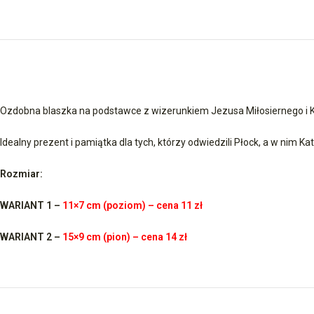
Ozdobna blaszka na podstawce z wizerunkiem Jezusa Miłosiernego i K
Idealny prezent i pamiątka dla tych, którzy odwiedzili Płock, a w nim
Rozmiar:
WARIANT 1 –
11×7 cm (poziom) – cena 11 zł
WARIANT 2 –
15×9 cm (pion) – cena 14 zł