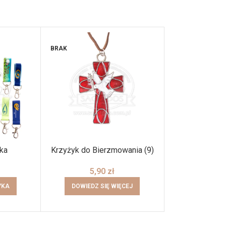
BRAK
ka
Krzyżyk do Bierzmowania (9)
Obraz z tek
Jasnog
5,90
zł
0,
YKA
DOWIEDZ SIĘ WIĘCEJ
DODAJ DO