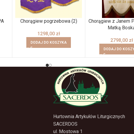
PA
Chorągiew pogrzebowa (2)
Chorągiew z Janem P
Matką Bosk
1298,00
zł
2798,00
zł
DODAJ DO KOSZYKA
DODAJ DO KOSZ
Hurtownia Artykułów Liturgicznych
SACERDOS
ul. Mostowa 1