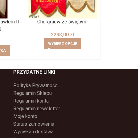
awłem II i
Chorągiew ze świętymi
Drewniany krzyż
ą
2298,00
zł
3198
WYBIERZ OPCJE
DODAJ DO
YKA
PRZYDATNE LINKI
Polityka Prywatności
Regulamin Sklepu
Regulamin konta
Regulamin newsletter
Moje konto
Status zamówienia
Wysyłka i dostawa