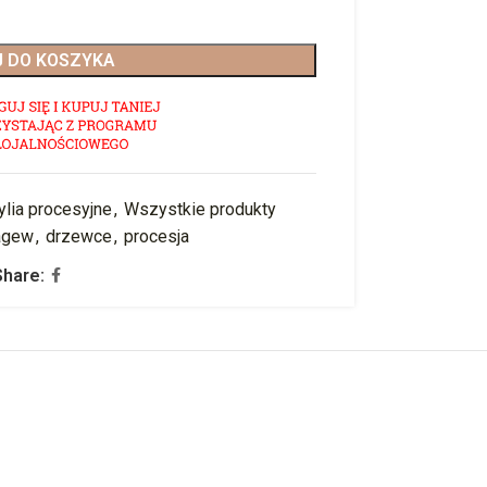
 DO KOSZYKA
ylia procesyjne
,
Wszystkie produkty
agew
,
drzewce
,
procesja
Share: