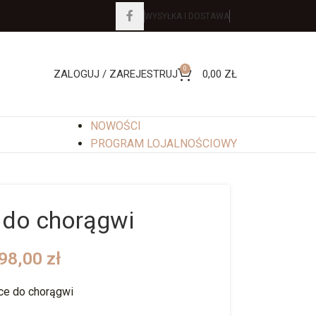
WYSYŁKA I DOSTAWA
0
ZALOGUJ / ZAREJESTRUJ
0,00
ZŁ
NOWOŚCI
PROGRAM LOJALNOŚCIOWY
 do chorągwi
98,00
zł
e do chorągwi