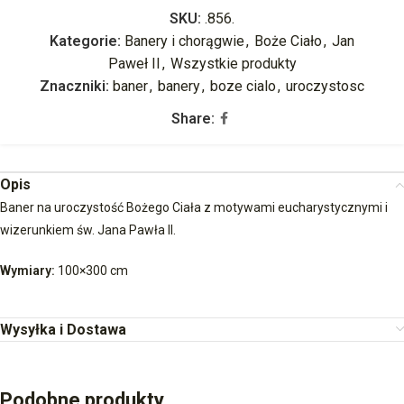
SKU:
.856.
Kategorie:
Banery i chorągwie
,
Boże Ciało
,
Jan
Paweł II
,
Wszystkie produkty
Znaczniki:
baner
,
banery
,
boze cialo
,
uroczystosc
Share:
Opis
Baner na uroczystość Bożego Ciała z motywami eucharystycznymi i
wizerunkiem św. Jana Pawła II.
Wymiary:
100×300 cm
Wysyłka i Dostawa
Podobne produkty