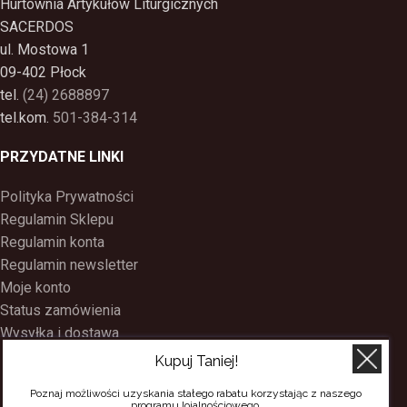
Hurtownia Artykułów Liturgicznych
SACERDOS
ul. Mostowa 1
09-402 Płock
tel.
(24) 2688897
tel.kom.
501-384-314
PRZYDATNE LINKI
Polityka Prywatności
Regulamin Sklepu
Regulamin konta
Regulamin newsletter
Moje konto
Status zamówienia
Wysyłka i dostawa
Kontakt
Kupuj Taniej!
O nas
Poznaj możliwości uzyskania stałego rabatu korzystając z naszego
Program Lojalnościowy
programu lojalnościowego.