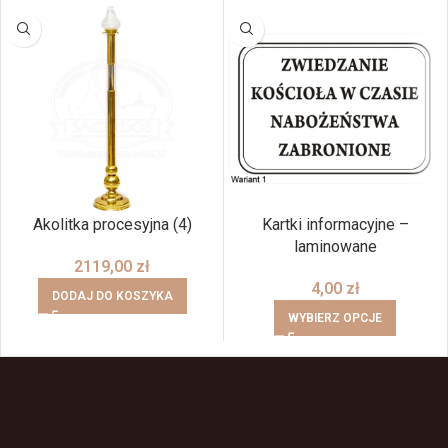
Akolitka procesyjna (4)
Kartki informacyjne –
laminowane
2119,00
zł
4,00
zł
DODAJ DO KOSZYKA
WYBIERZ OPCJE