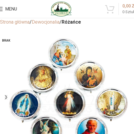
0,00
MENU
0
Sztu
Strona główna
Dewocjonalia
Różańce
BRAK