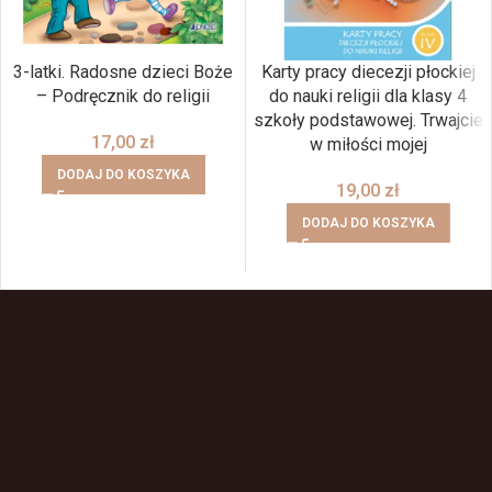
3-latki. Radosne dzieci Boże
Karty pracy diecezji płockiej
– Podręcznik do religii
do nauki religii dla klasy 4
szkoły podstawowej. Trwajcie
17,00
zł
w miłości mojej
DODAJ DO KOSZYKA
19,00
zł
DODAJ DO KOSZYKA