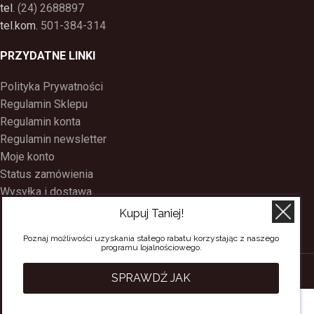
tel.
(24) 2688897
tel.kom.
501-384-314
PRZYDATNE LINKI
Polityka Prywatności
Regulamin Sklepu
Regulamin konta
Regulamin newsletter
Moje konto
Status zamówienia
Wysyłka i dostawa
Kontakt
Kupuj Taniej!
O nas
Poznaj możliwości uzyskania stałego rabatu korzystając z naszego
Program Lojalnościowy
programu lojalnościowego.
SACERDOS
CREATED BY
BEE
ON TOP
. PREMIUM WEB & E-COMMERCE
SPRAWDŹ JAK
SOLUTIONS.
W imię Ojca i Syna, i