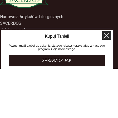
Hurtownia Artykułów Liturgicznych
SACERDOS
Kupuj Taniej!
ul. Mostowa 1
09-402 Płock
Poznaj możliwości uzyskania stałego rabatu korzystając z naszego
programu lojalnościowego.
tel.
(24) 2688897
tel.kom.
501-384-314
SPRAWDŹ JAK
PRZYDATNE LINKI
Polityka Prywatności
Regulamin Sklepu
Regulamin konta
Regulamin newsletter
Moje konto
Status zamówienia
Wysyłka i dostawa