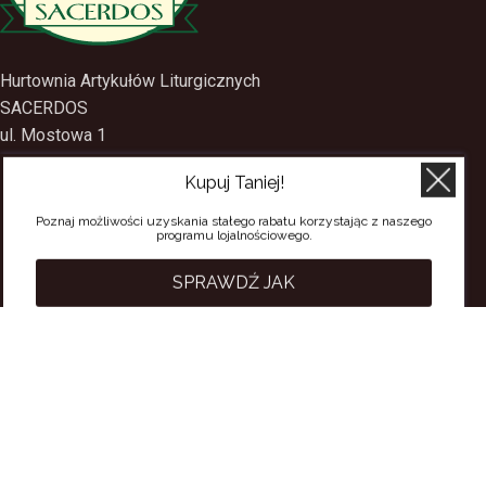
Hurtownia Artykułów Liturgicznych
SACERDOS
ul. Mostowa 1
Kupuj Taniej!
09-402 Płock
Poznaj możliwości uzyskania stałego rabatu korzystając z naszego
tel.
(24) 2688897
programu lojalnościowego.
tel.kom.
501-384-314
SPRAWDŹ JAK
PRZYDATNE LINKI
Polityka Prywatności
Regulamin Sklepu
Regulamin konta
Regulamin newsletter
Moje konto
Status zamówienia
Wysyłka i dostawa