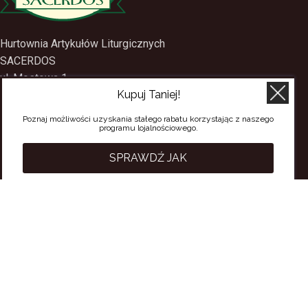
Hurtownia Artykułów Liturgicznych
SACERDOS
Kupuj Taniej!
ul. Mostowa 1
09-402 Płock
Poznaj możliwości uzyskania stałego rabatu korzystając z naszego
programu lojalnościowego.
tel.
(24) 2688897
tel.kom.
501-384-314
SPRAWDŹ JAK
PRZYDATNE LINKI
Polityka Prywatności
Regulamin Sklepu
Regulamin konta
Regulamin newsletter
Moje konto
Status zamówienia
Wysyłka i dostawa