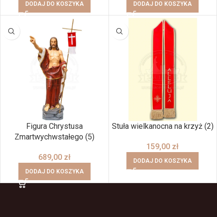
DODAJ DO KOSZYKA
DODAJ DO KOSZYKA
Figura Chrystusa
Stuła wielkanocna na krzyż (2)
Zmartwychwstałego (5)
159,00
zł
689,00
zł
DODAJ DO KOSZYKA
DODAJ DO KOSZYKA