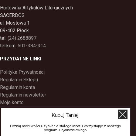
Hurtownia Artykułów Liturgicznych
SACERDOS
ul. Mostowa 1
09-402 Płock
tel.
(24) 2688897
tel.kom.
501-384-314
PRZYDATNE LINKI
Polityka Prywatności
Regulamin Sklepu
Regulamin konta
Regulamin newsletter
Moje konto
Status zamówienia
Kupuj Taniej!
Wysyłka i dostawa
Kontakt
Poznaj możliwości uzyskania stałego rabatu korzystając z naszego
programu lojalnościowego.
O nas