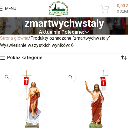
0,00
MENU
0
Sztu
zmartwychwstaly
Aktualnie Polecane:
Strona główna
Produkty oznaczone “zmartwychwstaly”
Wyświetlanie wszystkich wyników: 6
Pokaż kategorie