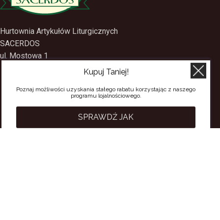
Hurtownia Artykułów Liturgicznych
SACERDOS
Kupuj Taniej!
ul. Mostowa 1
09-402 Płock
Poznaj możliwości uzyskania stałego rabatu korzystając z naszego
programu lojalnościowego.
tel.
(24) 2688897
tel.kom.
501-384-314
SPRAWDŹ JAK
PRZYDATNE LINKI
Polityka Prywatności
Regulamin Sklepu
Regulamin konta
Regulamin newsletter
Moje konto
Status zamówienia
Wysyłka i dostawa