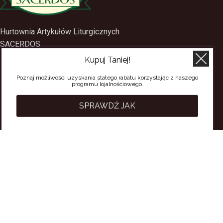
Hurtownia Artykułów Liturgicznych
SACERDOS
Kupuj Taniej!
ul. Mostowa 1
09-402 Płock
Poznaj możliwości uzyskania stałego rabatu korzystając z naszego
programu lojalnościowego.
tel.
(24) 2688897
tel.kom.
501-384-314
SPRAWDŹ JAK
PRZYDATNE LINKI
Polityka Prywatności
Regulamin Sklepu
Regulamin konta
Regulamin newsletter
Moje konto
Status zamówienia
Wysyłka i dostawa