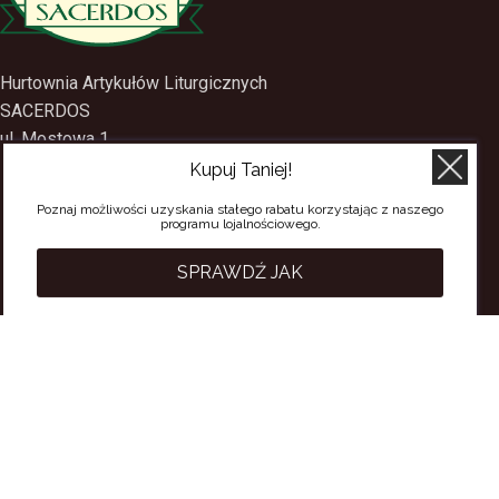
Hurtownia Artykułów Liturgicznych
SACERDOS
ul. Mostowa 1
Kupuj Taniej!
09-402 Płock
Poznaj możliwości uzyskania stałego rabatu korzystając z naszego
tel.
(24) 2688897
programu lojalnościowego.
tel.kom.
501-384-314
SPRAWDŹ JAK
PRZYDATNE LINKI
Polityka Prywatności
Regulamin Sklepu
Regulamin konta
Regulamin newsletter
Moje konto
Status zamówienia
Wysyłka i dostawa