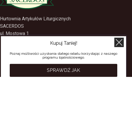
Hurtownia Artykułów Liturgicznych
SACERDOS
Kupuj Taniej!
ul. Mostowa 1
09-402 Płock
Poznaj możliwości uzyskania stałego rabatu korzystając z naszego
programu lojalnościowego.
tel.
(24) 2688897
tel.kom.
501-384-314
SPRAWDŹ JAK
PRZYDATNE LINKI
Polityka Prywatności
Regulamin Sklepu
Regulamin konta
Regulamin newsletter
Moje konto
Status zamówienia
Wysyłka i dostawa