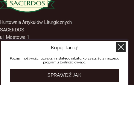
Hurtownia Artykułów Liturgicznych
SACERDOS
ul. Mostowa 1
Kupuj Taniej!
09-402 Płock
Poznaj możliwości uzyskania stałego rabatu korzystając z naszego
tel.
(24) 2688897
programu lojalnościowego.
tel.kom.
501-384-314
SPRAWDŹ JAK
PRZYDATNE LINKI
Polityka Prywatności
Regulamin Sklepu
Regulamin konta
Regulamin newsletter
Moje konto
Status zamówienia
Wysyłka i dostawa