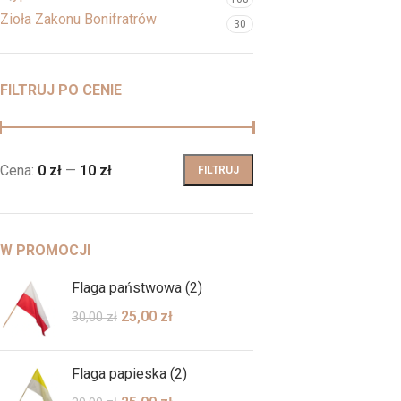
Zioła Zakonu Bonifratrów
30
FILTRUJ PO CENIE
Cena:
0 zł
—
10 zł
FILTRUJ
W PROMOCJI
Flaga państwowa (2)
25,00
zł
30,00
zł
Flaga papieska (2)