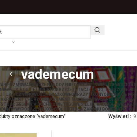
vademecum
WA
BIERZMOWANIE
BOŻE NARODZENIE
CHRZEST ŚWIĘTY
DEWOCJONA
IKANTY, HOSTIE I OPŁATKI
KRZYŻE I STACJE DROGI KRZYŻOWEJ
KS
LITURGICZNE
NOWOŚCI KSIĄŻKOWE
OBRAZY I IKONY
OBRUSY OŁTAR
SAKRAMENT CHORYCH
SAKRAMENT MAŁŻEŃSTWA
SERCE JEZUSA
ST
STOŚĆ ZESŁANIA DUCHA ŚWIĘTEGO
WĘGIELKI I KADZIDŁA
WIELKAN
ODUKTY
WYPOSAŻENIE KOŚCIOŁÓW
ZIOŁA ZAKONU BONIFRATRÓW
dukty oznaczone “vademecum”
Wyświetl
9