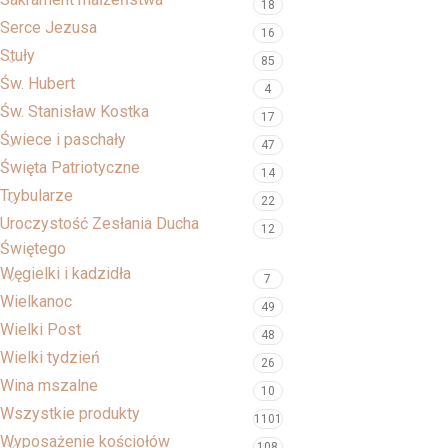
18
Serce Jezusa
16
Stuły
85
Św. Hubert
4
Św. Stanisław Kostka
17
Świece i paschały
47
Święta Patriotyczne
14
Trybularze
22
Uroczystość Zesłania Ducha
12
Świętego
Węgielki i kadzidła
7
Wielkanoc
49
Wielki Post
48
Wielki tydzień
26
Wina mszalne
10
Wszystkie produkty
1101
Wyposażenie kościołów
108