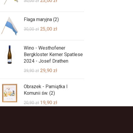
25,00
zł
30,00
zł
Flaga maryjna (2)
25,00
zł
30,00
zł
Wino - Westhofener
Bergkloster Kerner Spatlese
2024 - Josef Drathen
29,90
zł
39,90
zł
Obrazek - Pamiątka I
Komunii św. (2)
19,90
zł
20,90
zł