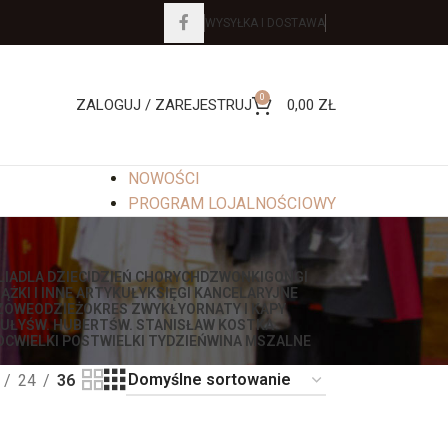
WYSYŁKA I DOSTAWA
0
ZALOGUJ / ZAREJESTRUJ
0,00
ZŁ
NOWOŚCI
PROGRAM LOJALNOŚCIOWY
LIA
DLA DZIECI
DZIEŃ CHORYCH
DZWONKI
GONGI
IĄŻKI I INNE ARTYKUŁY
KSIĘGI KANCELARYJNE
ZOWE
ODZIEŻ
OKRES ZWYKŁY
ORNATY I KAPY
UŁY
ŚW. HUBERT
ŚW. STANISŁAW KOSTKA
OC
WIELKI POST
WIELKI TYDZIEŃ
WINA MSZALNE
24
36