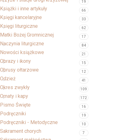
19
Książki i inne artykuły
66
Księgi kancelaryjne
33
Księgi liturgiczne
62
Matki Bożej Gromnicznej
17
Naczynia liturgiczne
84
Nowości książkowe
21
Obrazy i ikony
15
Obrusy ołtarzowe
12
Odzież
41
Okres zwykły
109
Ornaty i kapy
172
Pismo Święte
16
Podręczniki
19
Podręczniki - Metodyczne
10
Sakrament chorych
7
Sakrament małżeństwa