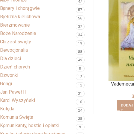
47
Banery i chorągwie
57
Bielizna kielichowa
56
Bierzmowanie
37
Boże Narodzenie
34
Chrzest święty
19
Dewocjonalia
88
Dla dzieci
49
Dzień chorych
8
Dzwonki
12
Gongi
Vademecum
12
Jan Paweł II
21
Kard. Wyszyński
10
DODAJ
Kolęda
24
Komunia Święta
35
Komunikanty, hostie i opłatki
9
Krzyże i stacje drogi krzyżowej