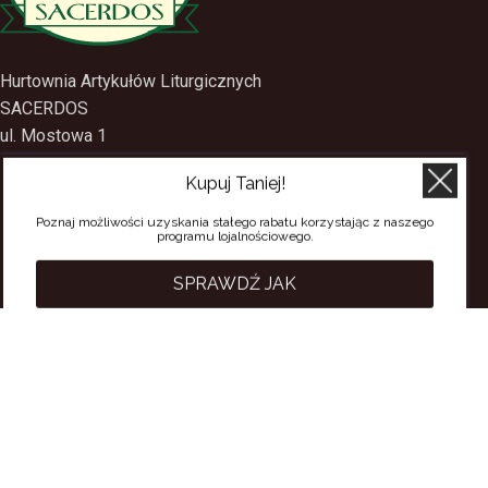
Hurtownia Artykułów Liturgicznych
SACERDOS
ul. Mostowa 1
Kupuj Taniej!
09-402 Płock
Poznaj możliwości uzyskania stałego rabatu korzystając z naszego
tel.
(24) 2688897
programu lojalnościowego.
tel.kom.
501-384-314
SPRAWDŹ JAK
PRZYDATNE LINKI
Polityka Prywatności
Regulamin Sklepu
Regulamin konta
Regulamin newsletter
Moje konto
Status zamówienia
Wysyłka i dostawa