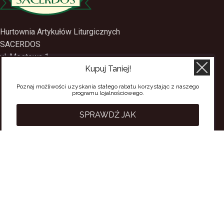
Hurtownia Artykułów Liturgicznych
SACERDOS
Kupuj Taniej!
ul. Mostowa 1
09-402 Płock
Poznaj możliwości uzyskania stałego rabatu korzystając z naszego
programu lojalnościowego.
tel.
(24) 2688897
tel.kom.
501-384-314
SPRAWDŹ JAK
PRZYDATNE LINKI
Polityka Prywatności
Regulamin Sklepu
Regulamin konta
Regulamin newsletter
Moje konto
Status zamówienia
Wysyłka i dostawa